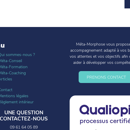
nu
Méta-Morphose vous propos
accompagnement adapté à vos b
Qui sommes-nous ?
vos attentes et vos objectifs afin
Méta-Conseil
aider à développer vos compét
Méta-Formation
Méta-Coaching
PRENONS CONTACT
rticles
Contact
Mentions légales
Règlement intérieur
UNE QUESTION
CONTACTEZ-NOUS
09 61 64 05 89