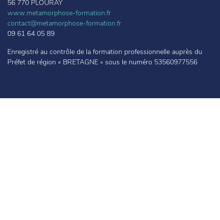
56 770 PLOURAY
www.metamorphose-formation.fr
contact@metamorphose-formation.fr
09 61 64 05 89
Enregistré au contrôle de la formation professionnelle auprès du
Préfet de région « BRETAGNE » sous le numéro 53560977556