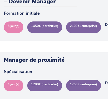
– Devenir Manager
Formation initiale
D
8 jour(s)
1450€ (particulier)
2100€ (entreprise)
Manager de proximité
Spécialisation
D
4 jour(s)
1200€ (particulier)
1750€ (entreprise)